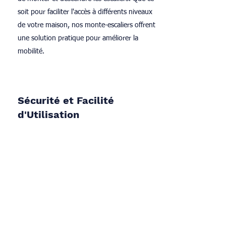
soit pour faciliter l'accès à différents niveaux
de votre maison, nos monte-escaliers offrent
une solution pratique pour améliorer la
mobilité.
Sécurité et Facilité
d'Utilisation
La sécurité est notre priorité absolue.
Les
monte-escaliers
Sorad sont équipés de
dispositifs de sécurité avancés pour garantir
la protection de l'utilisateur pendant le trajet.
De plus, ils sont conçus pour être conviviaux,
facilitant ainsi leur utilisation au quotidien.