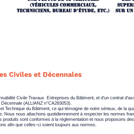
(véhicules commerciaux,
superf
techniciens, bureau d’étude, etc.)
sur un 
es Civiles et Décennales
abilité Civile Travaux Entreprises du Bâtiment, et d’un contrat d’a
é Décennale (ALLIANZ n°CA283053).
t Technique du Bâtiment, ce qui témoigne de notre sérieux, de la qua
sme. Nous nous attachons quotidiennement à respecter les normes fran
os produits sont conformes à la réglementation et nous proposons des
tions afin que celles–ci soient toujours aux normes.