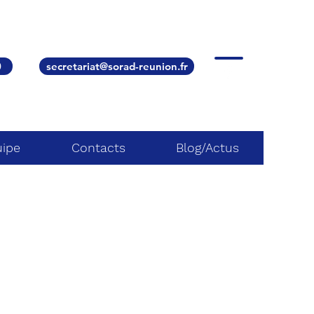
0
secretariat@sorad-reunion.fr
uipe
Contacts
Blog/Actus