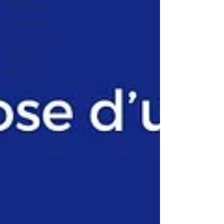
Barrière
automatique
Climatisation
Désenfumage
Contrôle
d'accès
Entreprise