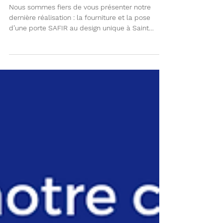
d'accès à un parking d'un
immeuble de bureaux
Nous sommes fiers de vous présenter notre
dernière réalisation : la fourniture et la pose
d’une porte SAFIR au design unique à Saint
Denis.