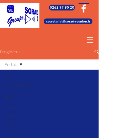
0262 97 90 20
secretariat@sorad-reunion.fr
Blog/Actus
Portail
Tous
Automatisme
Equipement
PMR
Portail
Porte
Monte-
escaliers