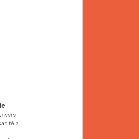
ie
envers 
acité à 