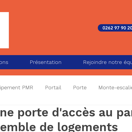
0262 97 90 2
ions
Présentation
Rejoindre notre éq
ipement PMR
Portail
Porte
Monte-escali
ne porte d'accès au pa
Climatisation
Désenfumage
Contrôle d'accès
semble de logements