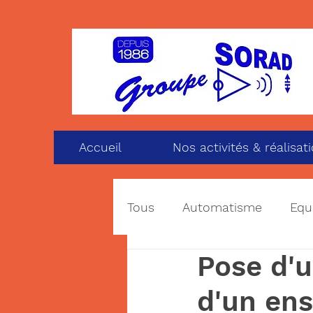
Accueil
Nos activités & réalisat
Tous
Automatisme
Equ
Pose d'u
Barrière automatique
d'un en