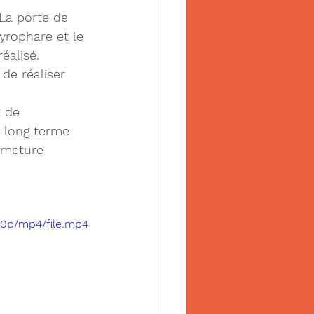
 La porte de 
yrophare et le 
alisé. 
de réaliser 
 de 
 à long terme 
rmeture 
80p/mp4/file.mp4