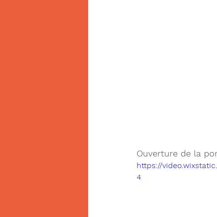
Ouverture de la port
https://video.wixsta
4