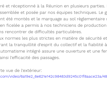
vré et réceptionné à la Réunion en plusieurs parties.
ssemblée et posée par nos équipes techniques. Le g
t été montés et le marquage au sol règlementaire ré
ien ficelée a permis à nos techniciens de production 
s rencontrer de difficultés particulières.
x normes les plus strictes en matière de sécurité et
nt la tranquillité d'esprit du collectif et la fiabilité
'automatisme intégré assure une ouverture et une fe
ainsi l'efficacité des passages.
te vue de l'extérieur:
tic.com/video/6a19e2_6e621e142c98483d9245c01f8aace23a/4