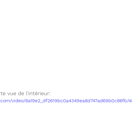
e vue de l'intérieur:
tic.com/video/6a19e2_df2619bc0a4349ea8d747ad69b0c86fb/