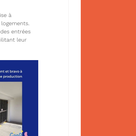
se à 
 logements. 
 des entrées 
litant leur 