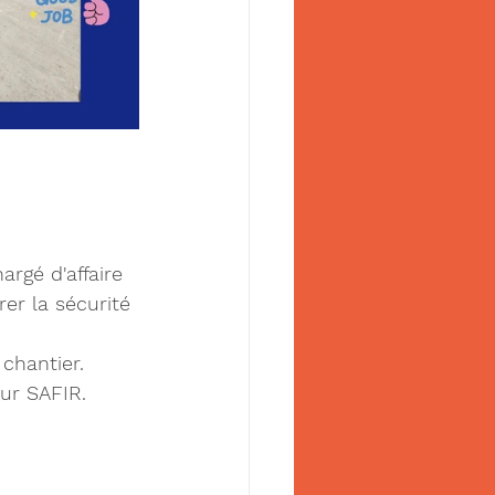
rgé d'affaire 
er la sécurité 
 chantier.
ur SAFIR.